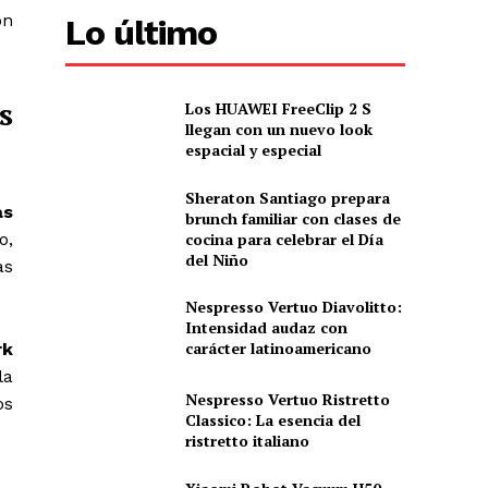
ón
Lo último
s
Los HUAWEI FreeClip 2 S
llegan con un nuevo look
espacial y especial
Sheraton Santiago prepara
as
brunch familiar con clases de
cocina para celebrar el Día
o,
del Niño
as
Nespresso Vertuo Diavolitto:
Intensidad audaz con
carácter latinoamericano
rk
la
Nespresso Vertuo Ristretto
os
Classico: La esencia del
ristretto italiano