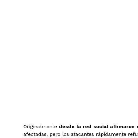
Ante esto, el CTO d
publicó una declaraci
la brecha: “Nos pr
seguridad de la com
queremos hacerte 
descubrimos un bug
utilizarse para acced
electrónico y al núm
personas, aunque no f
Originalmente
desde la red social afirmaron 
afectadas, pero los atacantes rápidamente ref