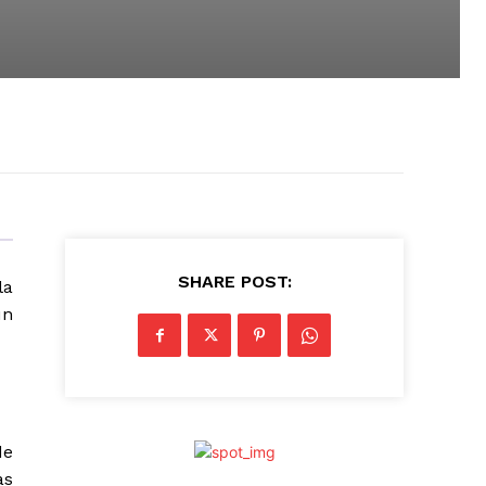
SHARE POST:
la
un
de
as