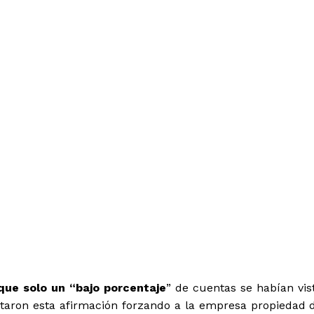
e Instagram, Mike Krieger,
ón confirmando la escala de
eocupa profundamente la
unidad Instagram, así que
saber que recientemente
 en Instagram que podría
er a la dirección de correo
ero de teléfono de algunas
ueran públicos”.
que solo un “bajo porcentaje
” de cuentas se habían vis
utaron esta afirmación forzando a la empresa propiedad 