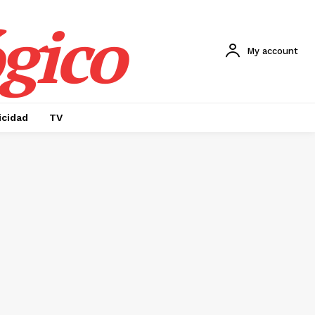
gico
My account
icidad
TV