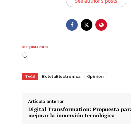
See author's posts
Me gusta esto:
C
a
r
BoletaElectronica
Opinion
TAGS
g
a
n
d
Artículo anterior
o
Digital Transformation: Propuesta par
.
mejorar la inmersión tecnológica
.
.