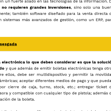
n un fuerte aliado en las tecnologías de la información. 
no requieren grandes inversiones
, sino solo una bue
mente; también software diseñado para la venta directa 
on sistemas más avanzados de gestión, como un ERP, pa
 sesgada
 electrónica lo que deben considerar es que la soluci
ido
y que además de emitir boletas electrónicas tenga otr
e ellos, debe ser multidispositivo y permitir la movilid
alámbricas; aceptar diferentes medios de pago y que pued
or cierre de caja, turno, stock, etc.; entregar ticket 
esora y compatible con cualquier tipo de pistola; además 
ación de la boleta.