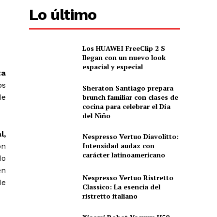
Lo último
Los HUAWEI FreeClip 2 S
llegan con un nuevo look
espacial y especial
ta
os
Sheraton Santiago prepara
brunch familiar con clases de
de
cocina para celebrar el Día
del Niño
l,
Nespresso Vertuo Diavolitto:
Intensidad audaz con
ón
carácter latinoamericano
do
en
Nespresso Vertuo Ristretto
de
Classico: La esencia del
ristretto italiano