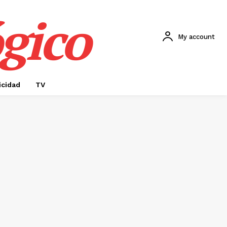
gico
My account
icidad
TV