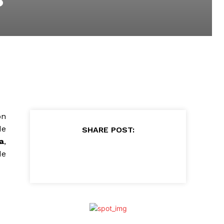
on
de
SHARE POST:
a
,
de