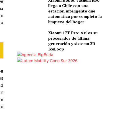
Xiaomi Robot Vacuum H50
De
llega a Chile con una
na
estación inteligente que
de
automatiza por completo la
limpieza del hogar
ra
Xiaomi 17T Pro: Así es su
procesador de última
generación y sistema 3D
IceLoop
ón
os
ad
an
de
de