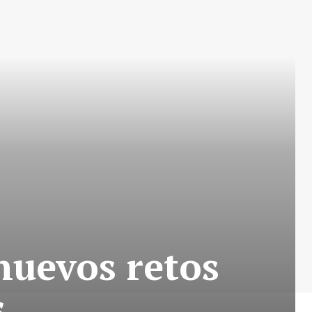
nuevos retos
s