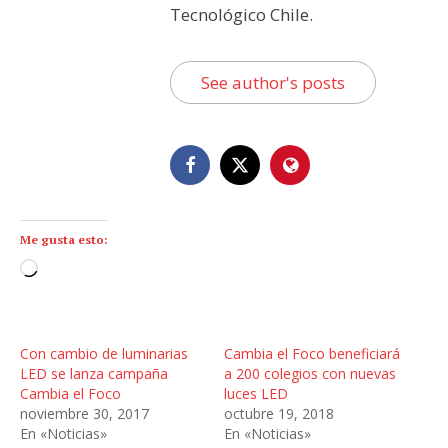
Tecnológico Chile.
See author's posts
Me gusta esto:
C
a
r
g
Con cambio de luminarias
Cambia el Foco beneficiará
a
LED se lanza campaña
a 200 colegios con nuevas
n
Cambia el Foco
luces LED
noviembre 30, 2017
octubre 19, 2018
d
En «Noticias»
En «Noticias»
o