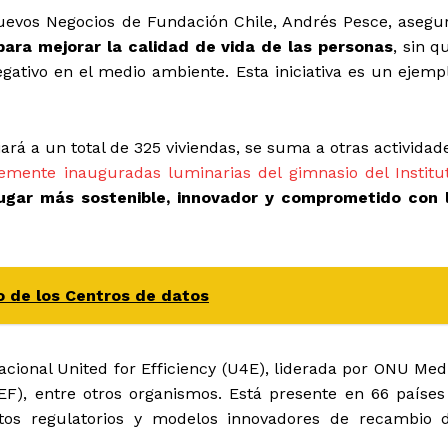
Nuevos Negocios de Fundación Chile, Andrés Pesce, asegu
para mejorar la calidad de vida de las personas
, sin q
gativo en el medio ambiente. Esta iniciativa es un ejemp
iará a un total de 325 viviendas, se suma a otras actividad
temente inauguradas luminarias del gimnasio del Institu
ugar más sostenible, innovador y comprometido con 
ro de los Centros de datos
rnacional United for Efficiency (U4E), liderada por ONU Med
EF), entre otros organismos. Está presente en 66 países
ntos regulatorios y modelos innovadores de recambio 