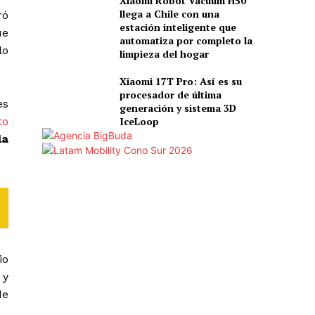
Xiaomi Robot Vacuum H50
llega a Chile con una
ró
estación inteligente que
ue
automatiza por completo la
lo
limpieza del hogar
Xiaomi 17T Pro: Así es su
procesador de última
es
generación y sistema 3D
IceLoop
to
la
io
 y
de