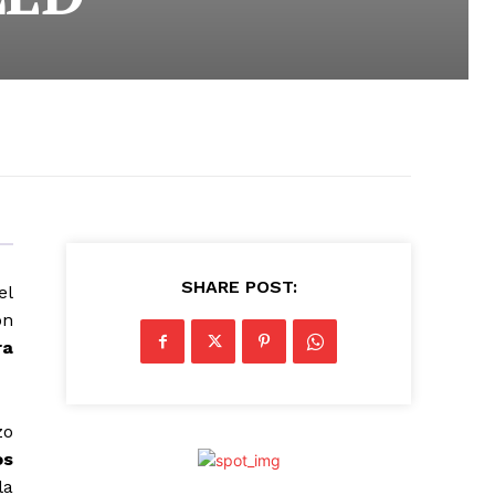
SHARE POST:
el
ón
ra
zo
os
la