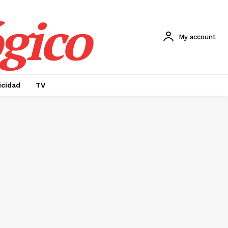
gico
My account
icidad
TV