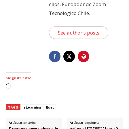
ellos. Fundador de Zoom
Tecnológico Chile.
See author's posts
Me gusta esto:
C
a
r
g
TAGS
eLearning
Eset
a
n
Artículo anterior
Artículo siguiente
d
5 razones para volver a la
Así es el HUAWEI Mate 40