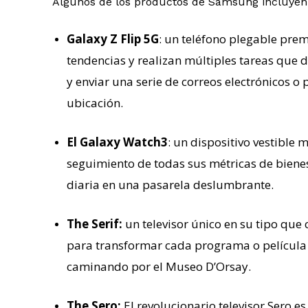
Algunos de los productos de Samsung incluyen e
Galaxy Z Flip 5G
: un teléfono plegable pr
tendencias y realizan múltiples tareas que d
y enviar una serie de correos electrónicos o 
ubicación.
El Galaxy Watch3
: un dispositivo vestible 
seguimiento de todas sus métricas de biene
diaria en una pasarela deslumbrante.
The Serif:
un televisor único en su tipo qu
para transformar cada programa o película e
caminando por el Museo D’Orsay.
The Sero:
El revolucionario televisor Sero e