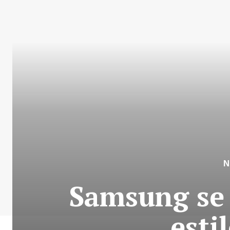
N
Samsung se 
esti