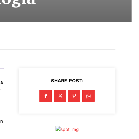
SHARE POST:
ra
r
en