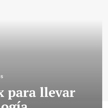
OS
 para llevar
logía