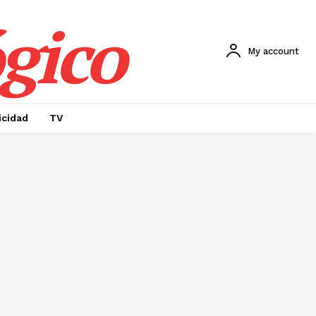
gico
My account
icidad
TV