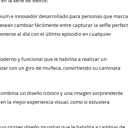
n la serie de Netflix:
emium e innovador desarrollado para personas que marc
esean cambiar fácilmente entre capturar la selfie perfec
ponerse al día con el último episodio en cualquier
moderno y funcional que le habilita a realizar un
star con un giro de muñeca, convirtiendo su caminata
e combina un diseño icónico y una imagen sorprendente
n la mejor experiencia visual, como si estuviera
s un primer diseño mundial que le habilita a cambiar de