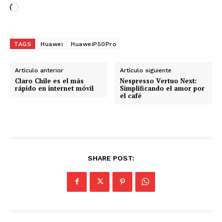
C
a
r
g
TAGS
Huawei
HuaweiP50Pro
a
n
Artículo anterior
Artículo siguiente
d
Claro Chile es el más
Nespresso Vertuo Next:
rápido en internet móvil
Simplificando el amor por
o
el café
.
.
.
SHARE POST: