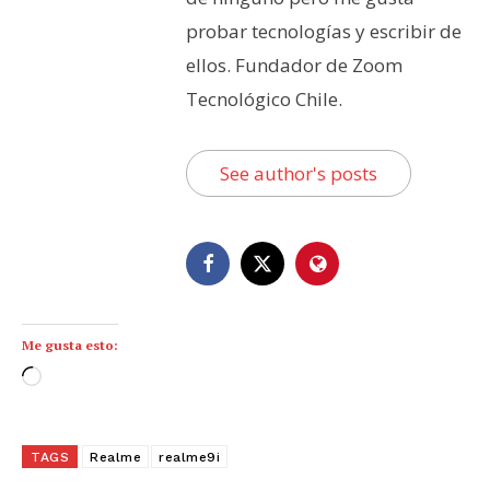
probar tecnologías y escribir de
ellos. Fundador de Zoom
Tecnológico Chile.
See author's posts
Me gusta esto:
C
a
r
g
TAGS
Realme
realme9i
a