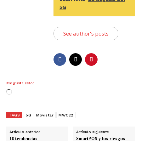
5G
See author's posts
Me gusta esto:
C
a
r
g
TAGS
5G
Movistar
MWC22
a
n
Artículo anterior
Artículo siguiente
d
10 tendencias
SmartPOS y los riesgos