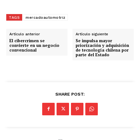
a
r
g
TAGS
mercadoautomotriz
a
n
Artículo anterior
Artículo siguiente
d
El cibercrimen se
Se impulsa mayor
convierte en un negocio
priorización y adquisición
o
convencional
de tecnología chilena por
parte del Estado
.
.
.
SHARE POST: