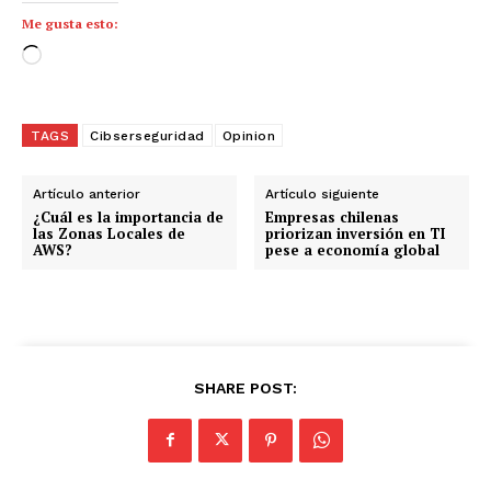
Me gusta esto:
C
a
r
g
TAGS
Cibserseguridad
Opinion
a
n
Artículo anterior
Artículo siguiente
d
¿Cuál es la importancia de
Empresas chilenas
las Zonas Locales de
priorizan inversión en TI
o
AWS?
pese a economía global
.
.
.
SHARE POST: