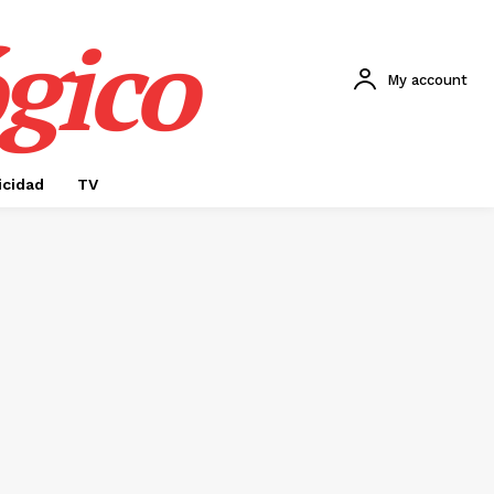
gico
My account
icidad
TV