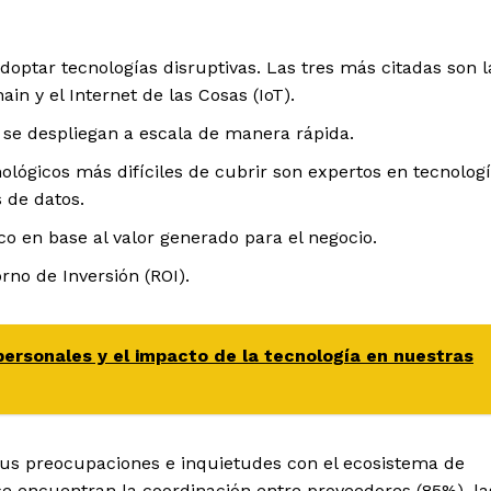
doptar tecnologías disruptivas. Las tres más citadas son l
hain y el Internet de las Cosas (IoT).
 se despliegan a escala de manera rápida.
nológicos más difíciles de cubrir son expertos en tecnolog
s de datos.
gico en base al valor generado para el negocio.
rno de Inversión (ROI).
personales y el impacto de la tecnología en nuestras
us preocupaciones e inquietudes con el ecosistema de
 se encuentran la coordinación entre proveedores (85%), la