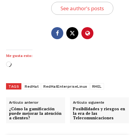
See author's posts
Me gusta esto:
C
a
r
g
TAGS
RedHat
RedHatEnterpriseLinux
RHEL
a
n
Artículo anterior
Artículo siguiente
d
¿Cómo la gamificación
Posibilidades y riesgos en
puede mejorar la atención
la era de las
o
a clientes?
Telecomunicaciones
.
.