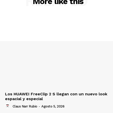
RELATED
More like this
Los HUAWEI FreeClip 2 S llegan con un nuevo look
espacial y especial
Claus Narr Rubio
-
Agosto 5, 2026