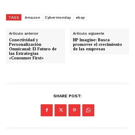
a
r
g
TAGS
Amazon
Cybermonday
ebay
a
n
Artículo anterior
Artículo siguiente
d
Conectividad y
HP Imagine: Busca
Personalización
promover el crecimiento
o
Omnicanal: El Futuro de
de las empresas
las Estrategias
.
«Consumer First»
.
.
SHARE POST: