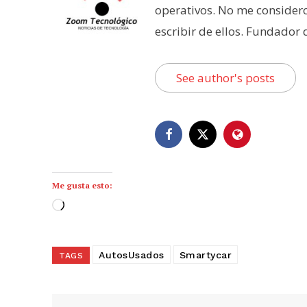
operativos. No me consider
escribir de ellos. Fundador
See author's posts
Me gusta esto:
C
a
r
AutosUsados
Smartycar
TAGS
g
a
n