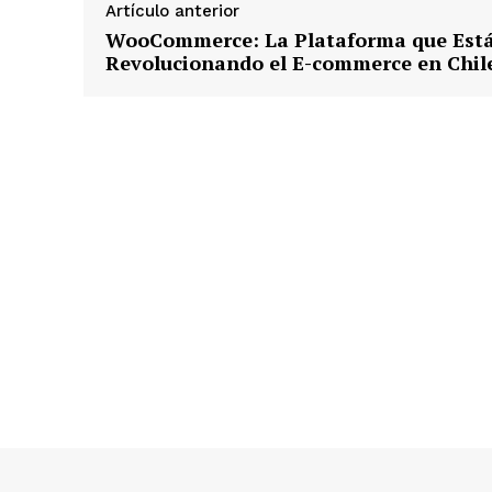
d
Artículo anterior
o
WooCommerce: La Plataforma que Est
.
Revolucionando el E-commerce en Chil
.
.