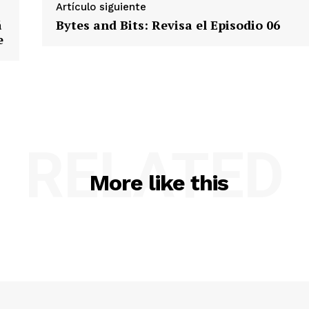
Artículo siguiente
á
Bytes and Bits: Revisa el Episodio 06
e
RELATED
More like this