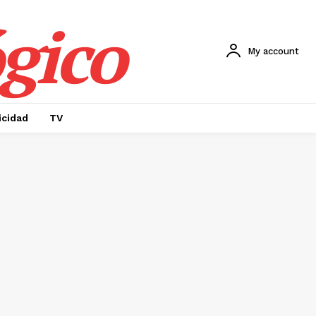
gico
My account
icidad
TV