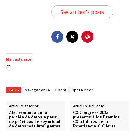
See author's posts
Me gusta esto:
C
a
r
g
TAGS
Navegador IA
Opera
Opera Neon
a
n
Artículo anterior
Artículo siguiente
d
Alza continua en la
CX Congress 2025
pérdida de datos a pesar
presentará los Premios
o
de prácticas de seguridad
CX a líderes de la
de datos más inteligentes
Experiencia al Cliente
.
.