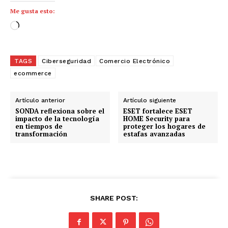
Me gusta esto:
C
a
r
TAGS
Ciberseguridad
Comercio Electrónico
g
ecommerce
a
n
d
Artículo anterior
Artículo siguiente
SONDA reflexiona sobre el
ESET fortalece ESET
o
impacto de la tecnología
HOME Security para
.
en tiempos de
proteger los hogares de
transformación
estafas avanzadas
.
.
SHARE POST: