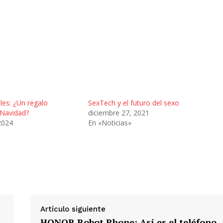
les: ¿Un regalo
SexTech y el futuro del sexo
 Navidad?
diciembre 27, 2021
2024
En «Noticias»
Artículo siguiente
:
HONOR Robot Phone: Así es el teléfono