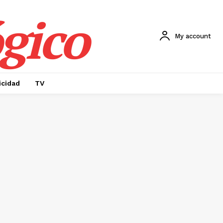
gico
My account
icidad
TV