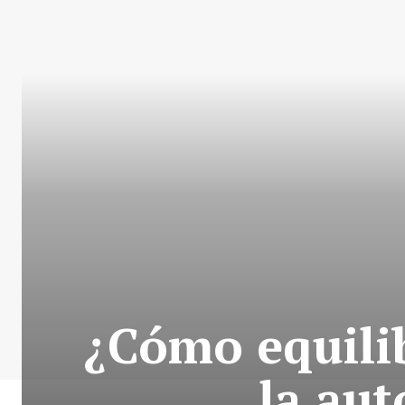
¿Cómo equilib
la aut