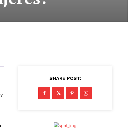
SHARE POST:
e
 y
a