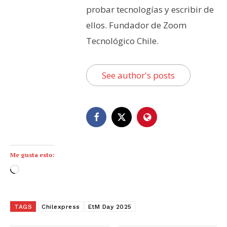
probar tecnologías y escribir de
ellos. Fundador de Zoom
Tecnológico Chile.
See author's posts
Me gusta esto:
C
a
r
g
TAGS
Chilexpress
EtM Day 2025
a