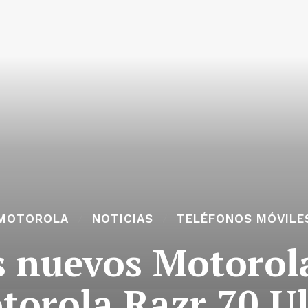
MOTOROLA
NOTICIAS
TELÉFONOS MÓVILE
s nuevos Motorol
torola Razr 70 Ul