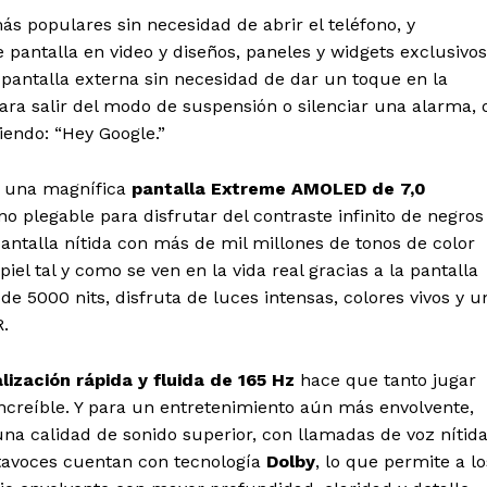
ás populares sin necesidad de abrir el teléfono, y
 pantalla en video y diseños, paneles y widgets exclusivos
 pantalla externa sin necesidad de dar un toque en la
ara salir del modo de suspensión o silenciar una alarma, 
iendo: “Hey Google.”
 una magnífica
pantalla Extreme AMOLED de 7,0
o plegable para disfrutar del contraste infinito de negros
ntalla nítida con más de mil millones de tonos de color
piel tal y como se ven en la vida real gracias a la pantalla
e 5000 nits, disfruta de luces intensas, colores vivos y u
.
ización rápida y fluida de 165 Hz
hace que tanto jugar
increíble. Y para un entretenimiento aún más envolvente,
a calidad de sonido superior, con llamadas de voz nítid
ltavoces cuentan con tecnología
Dolby
, lo que permite a lo