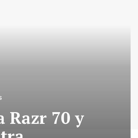
S
a Razr 70 y
tra