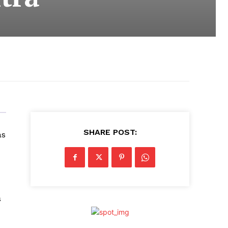
SHARE POST:
as
s