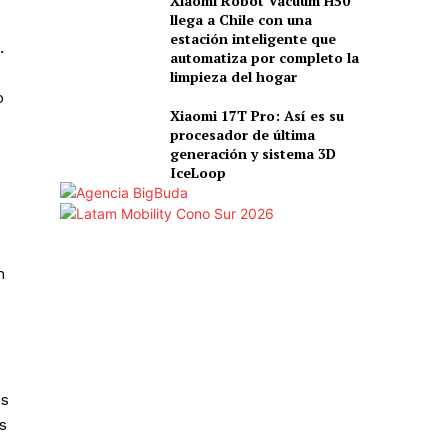
Xiaomi Robot Vacuum H50
llega a Chile con una
estación inteligente que
.
automatiza por completo la
limpieza del hogar
o
Xiaomi 17T Pro: Así es su
procesador de última
generación y sistema 3D
IceLoop
n
as
s