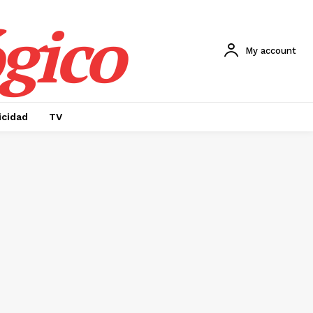
gico
My account
icidad
TV