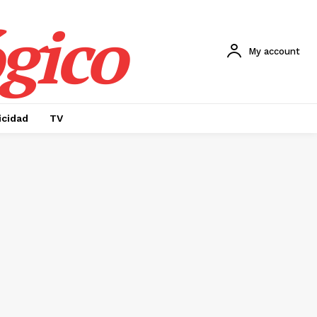
gico
My account
icidad
TV