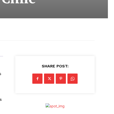
SHARE POST:
e
s
s
s