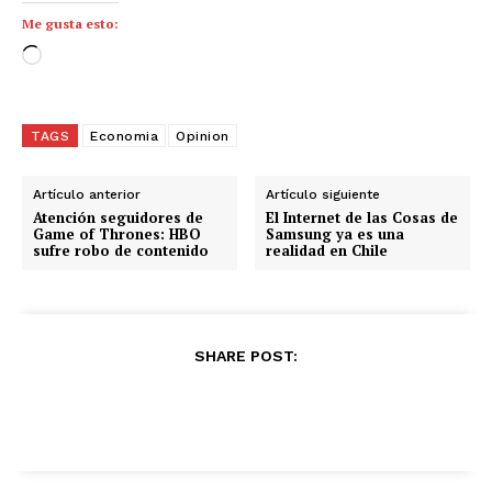
Me gusta esto:
C
a
r
g
TAGS
Economia
Opinion
a
n
Artículo anterior
Artículo siguiente
d
Atención seguidores de
El Internet de las Cosas de
Game of Thrones: HBO
Samsung ya es una
o
sufre robo de contenido
realidad en Chile
.
.
.
SHARE POST: