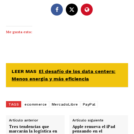
Me gusta esto:
LEER MAS
El desafío de los data centers:
Menos energía y más eficiencia
TAGS
ecommerce
MercadoLibre
PayPal
Artículo anterior
Artículo siguiente
Tres tendencias que
Apple renueva el iPad
marcarán la logística en
pensando en el