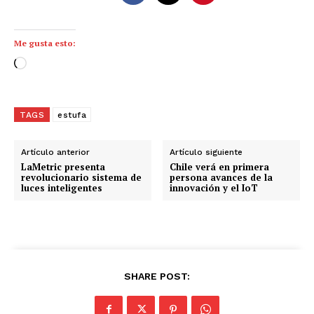
Me gusta esto:
C
a
r
g
TAGS
estufa
a
n
Artículo anterior
Artículo siguiente
d
LaMetric presenta
Chile verá en primera
revolucionario sistema de
persona avances de la
o
luces inteligentes
innovación y el IoT
.
.
.
SHARE POST: