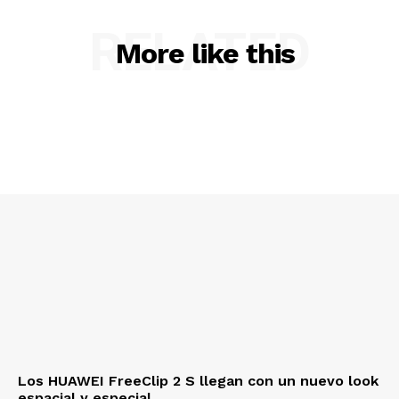
RELATED
More like this
Los HUAWEI FreeClip 2 S llegan con un nuevo look
espacial y especial