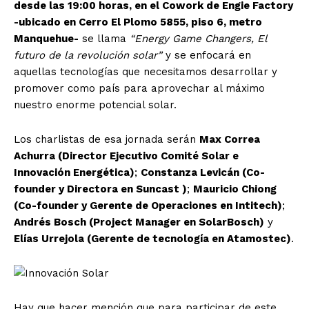
desde las 19:00 horas, en el Cowork de Engie Factory
-ubicado en Cerro El Plomo 5855, piso 6, metro
Manquehue-
se llama
“Energy Game Changers, El
futuro de la revolución solar”
y se enfocará en
aquellas tecnologías que necesitamos desarrollar y
promover como país para aprovechar al máximo
nuestro enorme potencial solar.
Los charlistas de esa jornada serán
Max Correa
Achurra (Director Ejecutivo Comité Solar e
Innovación Energética)
;
Constanza Levicán (Co-
founder y Directora en Suncast )
;
Mauricio Chiong
(Co-founder y Gerente de Operaciones en Intitech)
;
Andrés Bosch (Project Manager en SolarBosch)
y
Elías Urrejola (Gerente de tecnología en Atamostec)
.
Hay que hacer mención que para participar de este