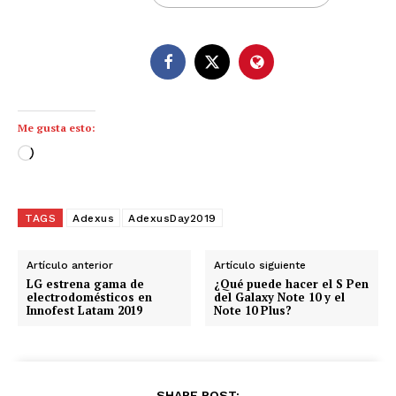
Me gusta esto:
C
a
r
g
TAGS
Adexus
AdexusDay2019
a
n
Artículo anterior
Artículo siguiente
d
LG estrena gama de
¿Qué puede hacer el S Pen
electrodomésticos en
del Galaxy Note 10 y el
o
Innofest Latam 2019
Note 10 Plus?
.
.
.
SHARE POST: