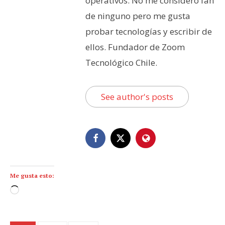
operativos. No me considero fan
de ninguno pero me gusta
probar tecnologías y escribir de
ellos. Fundador de Zoom
Tecnológico Chile.
See author's posts
Me gusta esto:
C
a
r