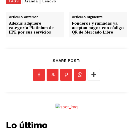
g
TAGS
Aranda
Lenovo
a
n
Artículo anterior
Artículo siguiente
d
Adexus adquiere
Fonderos y ramadas ya
categoría Platinium de
aceptan pagos con código
o
HPE por sus servicios
QR de Mercado Libre
.
.
.
SHARE POST:
Lo último