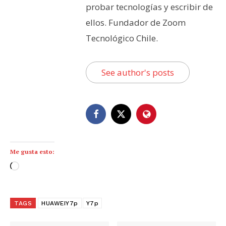
probar tecnologías y escribir de
ellos. Fundador de Zoom
Tecnológico Chile.
See author's posts
Me gusta esto:
C
a
r
g
TAGS
HUAWEIY7p
Y7p
a