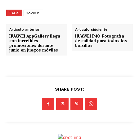
r
g
TAGS
Covid19
a
n
Artículo anterior
Artículo siguiente
d
HUAWEI AppGallery llega
HUAWEI P40: Fotografía
con increíbles
de calidad para todos los
o
promociones durante
bolsillos
junio en juegos móviles
.
.
.
SHARE POST: