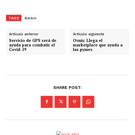
a
r
g
TAGS
Belkin
a
n
Artículo anterior
Artículo siguiente
d
Servicio de GPS será de
Ovnix: Llega el
ayuda para combatir el
marketplace que ayuda a
o
Covid-19
las pymes
.
.
.
SHARE POST: