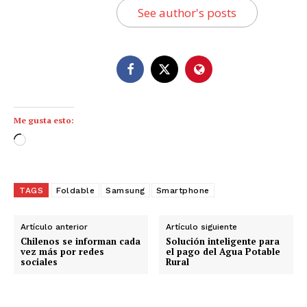
See author's posts
Me gusta esto:
C
a
r
g
TAGS
Foldable
Samsung
Smartphone
a
n
Artículo anterior
Artículo siguiente
d
Chilenos se informan cada
Solución inteligente para
vez más por redes
el pago del Agua Potable
o
sociales
Rural
.
.
.