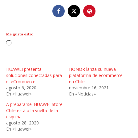
Me gusta esto:
C
a
r
g
HUAWEI presenta
HONOR lanza su nueva
a
soluciones conectadas para
plataforma de ecommerce
n
el eCommerce
en Chile
agosto 6, 2020
noviembre 16, 2021
d
En «Huawei»
En «Noticias»
o
.
A prepararse: HUAWEI Store
.
Chile está a la vuelta de la
esquina
.
agosto 28, 2020
En «Huawei»