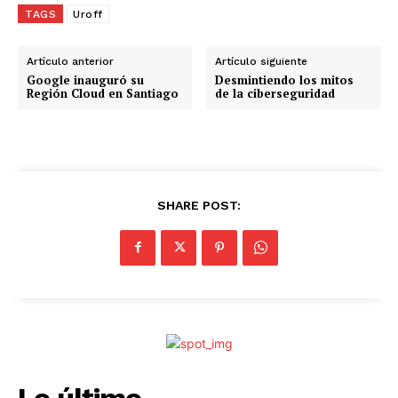
g
TAGS
Uroff
a
n
Artículo anterior
Artículo siguiente
d
Google inauguró su
Desmintiendo los mitos
Región Cloud en Santiago
de la ciberseguridad
o
.
.
.
SHARE POST:
Lo último