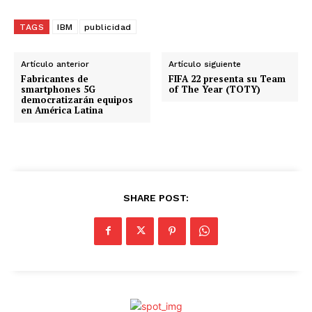
r
g
TAGS
IBM
publicidad
a
n
Artículo anterior
Artículo siguiente
d
Fabricantes de
FIFA 22 presenta su Team
smartphones 5G
of The Year (TOTY)
o
democratizarán equipos
en América Latina
.
.
.
SHARE POST: