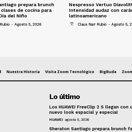
antiago prepara brunch
Nespresso Vertuo Diavolit
n clases de cocina para
Intensidad audaz con cará
Día del Niño
latinoamericano
 Rubio
-
Agosto 5, 2026
Claus Narr Rubio
-
Agosto 5, 
d
Nuestra Historia
Visita Zoom Tecnológico
BigBuda
Zoom
Lo último
Los HUAWEI FreeClip 2 S llegan con 
nuevo look espacial y especial
HUAWEI
agosto 5, 2026
Sheraton Santiago prepara brunch fa