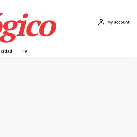
gico
My account
icidad
TV