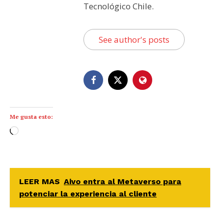
Tecnológico Chile.
See author's posts
Me gusta esto:
C
a
r
g
a
LEER MAS
Aivo entra al Metaverso para
n
potenciar la experiencia al cliente
d
o