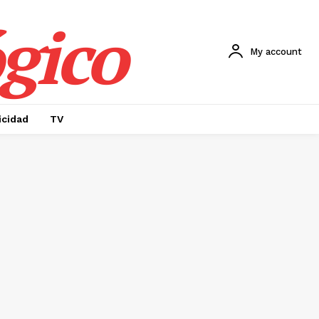
gico
My account
icidad
TV