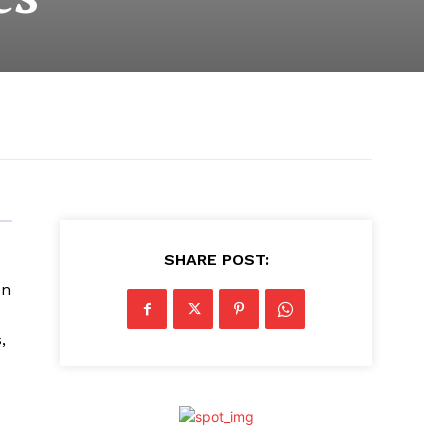
SHARE POST:
ún
,