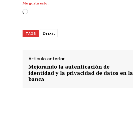
Me gusta esto:
C
a
r
Drixit
TAGS
g
a
n
d
Artículo anterior
o
Mejorando la autenticación de
.
identidad y la privacidad de datos en la
banca
.
.