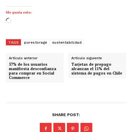
Me gusta esto:
C
a
r
g
TAGS
purestorage
sustentabilidad
a
n
Artículo anterior
Artículo siguiente
d
57% de los usuarios
Tarjetas de prepago
manifiesta desconfianza
alcanzan el 11% del
o
para comprar en Social
sistema de pagos en Chile
Commerce
.
.
.
SHARE POST: