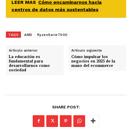
LEER MAS
Cómo encaminarnos hacia
centros de datos más sustentables
TAGS
AMD
RyzenSerie7000
Artículo anterior
Artículo siguiente
La educación es
Cómo impulsar los
fundamental para
negocios en 2023 de la
desarrollarnos como
mano del ecommerce
sociedad
SHARE POST: