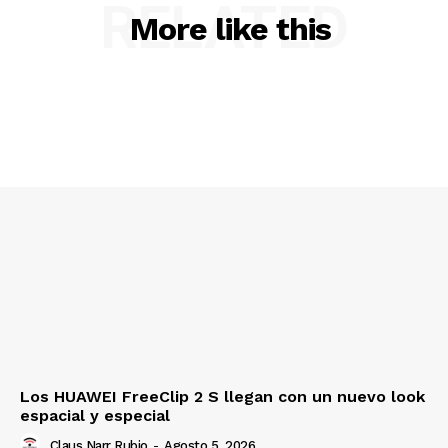
RELATED
More like this
Los HUAWEI FreeClip 2 S llegan con un nuevo look
espacial y especial
Claus Narr Rubio
-
Agosto 5, 2026