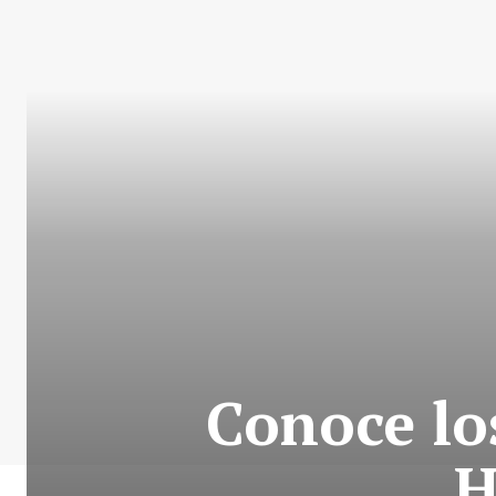
Conoce los
H