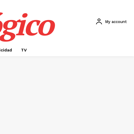
gico
My account
icidad
TV