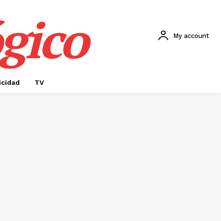
gico
My account
icidad
TV