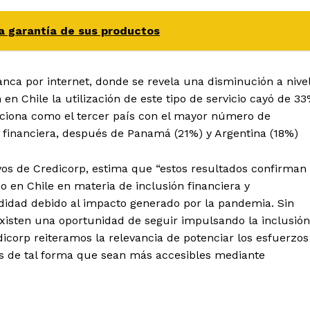
a garantía de sus productos
anca por internet, donde se revela una disminución a nive
 en Chile la utilización de este tipo de servicio cayó de 3
iciona como el tercer país con el mayor número de
l financiera, después de Panamá (21%) y Argentina (18%)
os de Credicorp, estima que “estos resultados confirman
o en Chile en materia de inclusión financiera y
ndidad debido al impacto generado por la pandemia. Sin
xisten una oportunidad de seguir impulsando la inclusión
edicorp reiteramos la relevancia de potenciar los esfuerzos
os de tal forma que sean más accesibles mediante