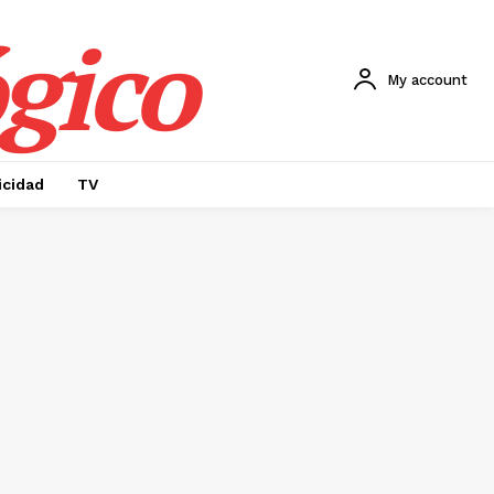
gico
My account
icidad
TV