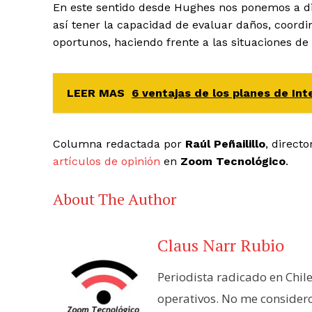
En este sentido desde Hughes nos ponemos a dis
así tener la capacidad de evaluar daños, coord
oportunos, haciendo frente a las situaciones de 
LEER MAS
6 ventajas de los planes de Int
Columna redactada por
Raúl Peñailillo
, direct
artículos de opinión
en
Zoom Tecnológico
.
About The Author
Claus Narr Rubio
Periodista radicado en Chil
operativos. No me consider