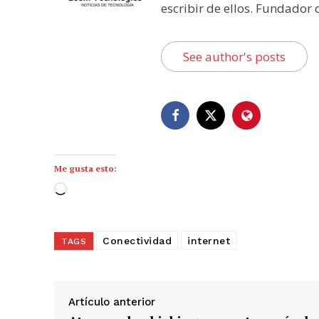
escribir de ellos. Fundador
See author's posts
Me gusta esto:
C
a
r
Conectividad
internet
TAGS
g
a
n
d
Artículo anterior
o