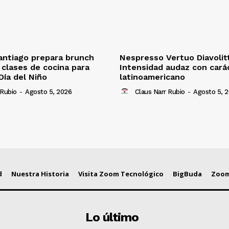
antiago prepara brunch
Nespresso Vertuo Diavolit
n clases de cocina para
Intensidad audaz con cará
Día del Niño
latinoamericano
 Rubio
-
Agosto 5, 2026
Claus Narr Rubio
-
Agosto 5, 
d
Nuestra Historia
Visita Zoom Tecnológico
BigBuda
Zoom
Lo último