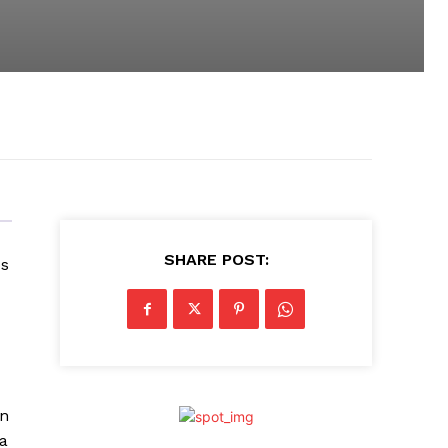
SHARE POST:
os
en
a