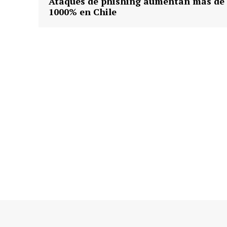
Ataques de phishing aumentan más de
.
1000% en Chile
.
.