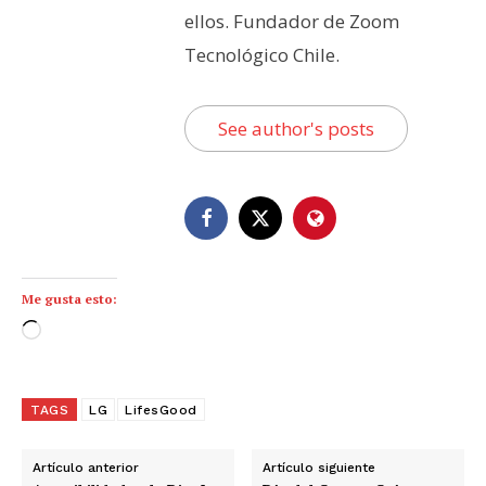
ellos. Fundador de Zoom
Tecnológico Chile.
See author's posts
Me gusta esto:
C
a
r
g
TAGS
LG
LifesGood
a
n
Artículo anterior
Artículo siguiente