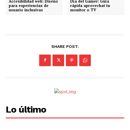
d
Accesibilidad web: Diseño
Día del Gamer: Guía
para experiencias de
rápida aprovechat tu
o
usuario inclusivas
monitor o TV
.
.
.
SHARE POST:
Lo último