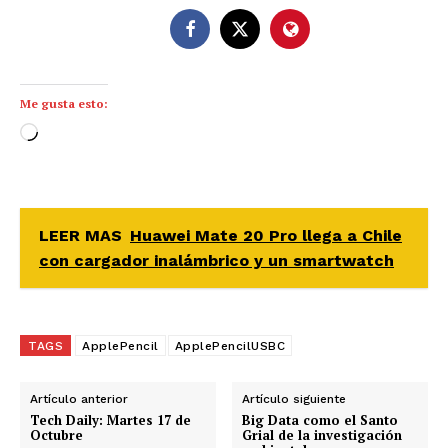
Me gusta esto:
C
a
r
g
a
LEER MAS
Huawei Mate 20 Pro llega a Chile
n
con cargador inalámbrico y un smartwatch
d
o
.
TAGS
ApplePencil
ApplePencilUSBC
.
.
Artículo anterior
Artículo siguiente
Tech Daily: Martes 17 de
Big Data como el Santo
Octubre
Grial de la investigación