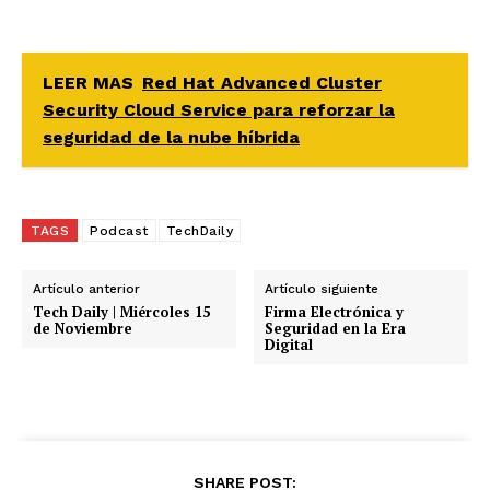
LEER MAS
Red Hat Advanced Cluster
Security Cloud Service para reforzar la
seguridad de la nube híbrida
TAGS
Podcast
TechDaily
Artículo anterior
Artículo siguiente
Tech Daily | Miércoles 15
Firma Electrónica y
de Noviembre
Seguridad en la Era
Digital
SHARE POST: