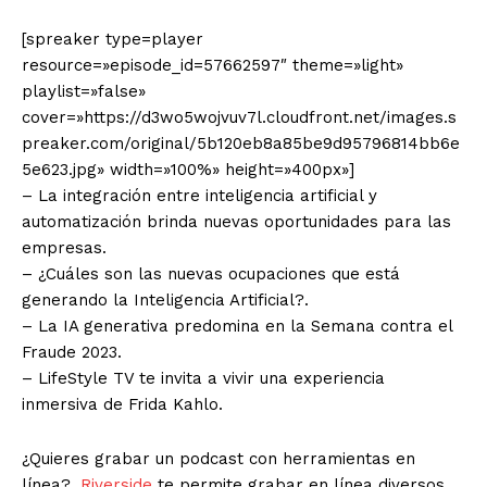
[spreaker type=player
resource=»episode_id=57662597″ theme=»light»
playlist=»false»
cover=»https://d3wo5wojvuv7l.cloudfront.net/images.s
preaker.com/original/5b120eb8a85be9d95796814bb6e
5e623.jpg» width=»100%» height=»400px»]
– La integración entre inteligencia artificial y
automatización brinda nuevas oportunidades para las
empresas.
– ¿Cuáles son las nuevas ocupaciones que está
generando la Inteligencia Artificial?.
– La IA generativa predomina en la Semana contra el
Fraude 2023.
– LifeStyle TV te invita a vivir una experiencia
inmersiva de Frida Kahlo.
¿Quieres grabar un podcast con herramientas en
línea?,
Riverside
te permite grabar en línea diversos