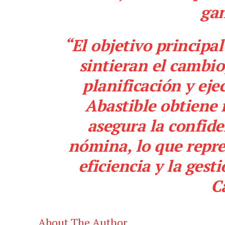
gan
“El objetivo principa
sintieran el cambio
planificación y eje
Abastible obtiene 
asegura la confide
nómina, lo que repre
eficiencia y la gest
C
About The Author