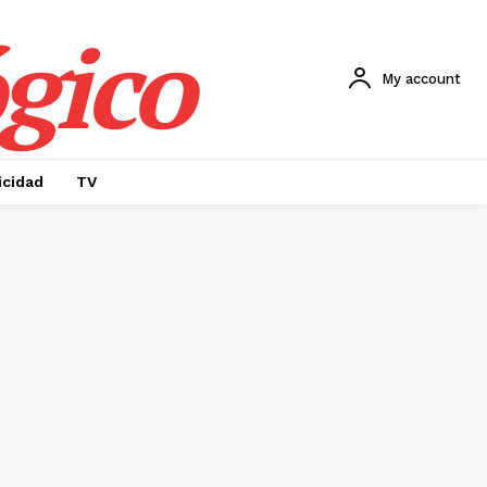
gico
My account
icidad
TV