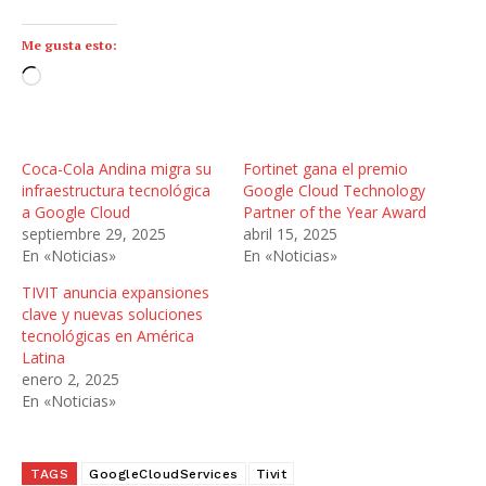
Me gusta esto:
C
a
r
g
Coca-Cola Andina migra su
Fortinet gana el premio
a
infraestructura tecnológica
Google Cloud Technology
n
a Google Cloud
Partner of the Year Award
septiembre 29, 2025
abril 15, 2025
d
En «Noticias»
En «Noticias»
o
.
TIVIT anuncia expansiones
.
clave y nuevas soluciones
tecnológicas en América
.
Latina
enero 2, 2025
En «Noticias»
TAGS
GoogleCloudServices
Tivit