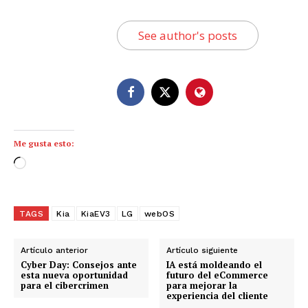
See author's posts
Me gusta esto:
C
a
r
g
TAGS
Kia
KiaEV3
LG
webOS
a
n
Artículo anterior
Artículo siguiente
d
Cyber Day: Consejos ante
IA está moldeando el
esta nueva oportunidad
futuro del eCommerce
o
para el cibercrimen
para mejorar la
experiencia del cliente
.