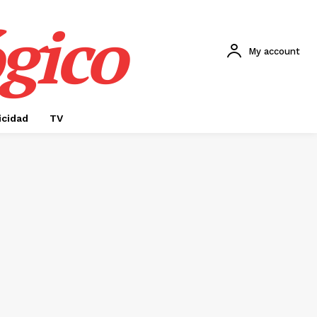
gico
My account
icidad
TV