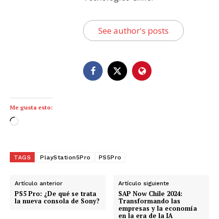
See author's posts
Me gusta esto:
C
a
r
g
TAGS
PlayStation5Pro
PS5Pro
a
n
Artículo anterior
Artículo siguiente
d
PS5 Pro: ¿De qué se trata
SAP Now Chile 2024:
la nueva consola de Sony?
Transformando las
o
empresas y la economía
en la era de la IA
.