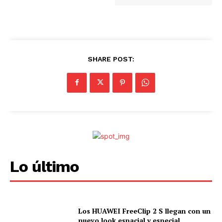
.
.
SHARE POST:
Lo último
Los HUAWEI FreeClip 2 S llegan con un
nuevo look espacial y especial